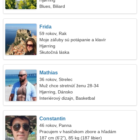
Hjørring
Blues, Biliard
Frida
59 rokov, Rak
Moje záľuby sú potápanie a klavír
Hjørring
Skutočná láska
Mathias
36 rokov, Strelec
Muž chce stretnúť ženu 28-34
Hjørring, Dánsko
Interiérový dizajn, Basketbal
Constantin
46 rokov, Panna
Pracujem v hasičskom zbore a hľadám
fantastickú ženu
187 cm (6'2"), 85 kg (187 libier)