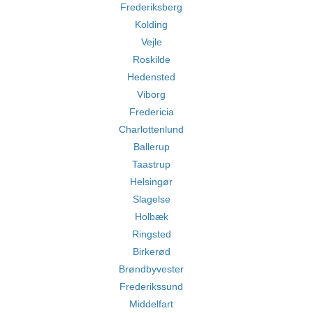
Frederiksberg
Kolding
Vejle
Roskilde
Hedensted
Viborg
Fredericia
Charlottenlund
Ballerup
Taastrup
Helsingør
Slagelse
Holbæk
Ringsted
Birkerød
Brøndbyvester
Frederikssund
Middelfart