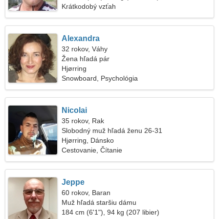
Krátkodobý vzťah
Alexandra
32 rokov, Váhy
Žena hľadá pár
Hjørring
Snowboard, Psychológia
Nicolai
35 rokov, Rak
Slobodný muž hľadá ženu 26-31
Hjørring, Dánsko
Cestovanie, Čítanie
Jeppe
60 rokov, Baran
Muž hľadá staršiu dámu
184 cm (6'1"), 94 kg (207 libier)