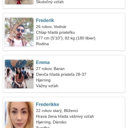
Skutočný vzťah
Frederik
26 rokov, Vodnár
Chlap hľadá priateľku
177 cm (5'10"), 82 kg (180 libier)
Rodina
Emma
27 rokov, Baran
Dievča hľadá priateľa 28-37
Hjørring
Vážny vzťah
Frederikke
22 rokov starý, Blíženci
Hravá žena hľadá vášnivý vzťah
Hjørring, Dánsko
Svadba