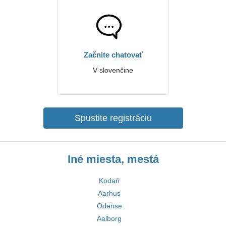
Začnite chatovať
V slovenčine
Spustite registráciu
Iné miesta, mestá
Kodaň
Aarhus
Odense
Aalborg