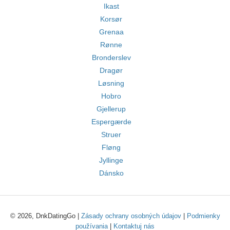
Ikast
Korsør
Grenaa
Rønne
Bronderslev
Dragør
Løsning
Hobro
Gjellerup
Espergærde
Struer
Fløng
Jyllinge
Dánsko
© 2026, DnkDatingGo |
Zásady ochrany osobných údajov
|
Podmienky
používania
|
Kontaktuj nás