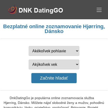
Bezplatné online zoznamovanie Hjørring,
Dánsko
DnkDatingGo je populárna online zoznamovacia služba
Hjørring, Dánsko. Môžete nájsť slobodné ženy a mužov, pohodlnú
komunikáciu, lásku, priateľstvo, spoločnosť, flirtovanie. Projekt