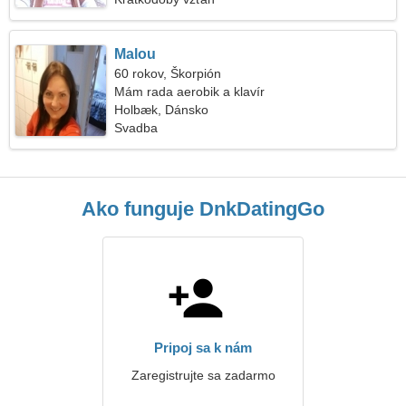
Malou
60 rokov, Škorpión
Mám rada aerobik a klavír
Holbæk, Dánsko
Svadba
Ako funguje DnkDatingGo
Pripoj sa k nám
Zaregistrujte sa zadarmo