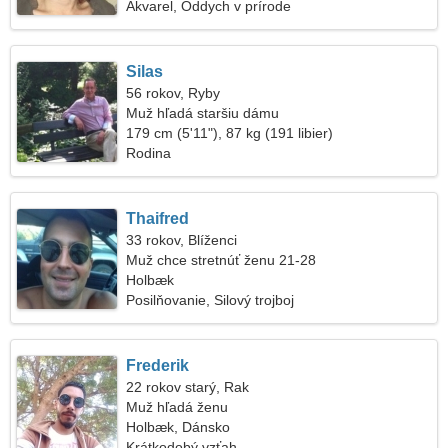
Akvarel, Oddych v prírode
Silas
56 rokov, Ryby
Muž hľadá staršiu dámu
179 cm (5'11"), 87 kg (191 libier)
Rodina
Thaifred
33 rokov, Blíženci
Muž chce stretnúť ženu 21-28
Holbæk
Posilňovanie, Silový trojboj
Frederik
22 rokov starý, Rak
Muž hľadá ženu
Holbæk, Dánsko
Krátkodobý vzťah