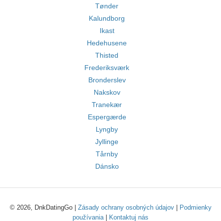
Tønder
Kalundborg
Ikast
Hedehusene
Thisted
Frederiksværk
Bronderslev
Nakskov
Tranekær
Espergærde
Lyngby
Jyllinge
Tårnby
Dánsko
© 2026, DnkDatingGo |
Zásady ochrany osobných údajov
|
Podmienky
používania
|
Kontaktuj nás