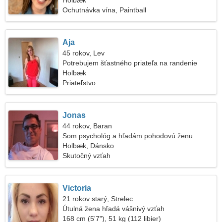
Holbæk
Ochutnávka vína, Paintball
Aja
45 rokov, Lev
Potrebujem šťastného priateľa na randenie
Holbæk
Priateľstvo
Jonas
44 rokov, Baran
Som psychológ a hľadám pohodovú ženu
Holbæk, Dánsko
Skutočný vzťah
Victoria
21 rokov starý, Strelec
Útulná žena hľadá vášnivý vzťah
168 cm (5'7"), 51 kg (112 libier)