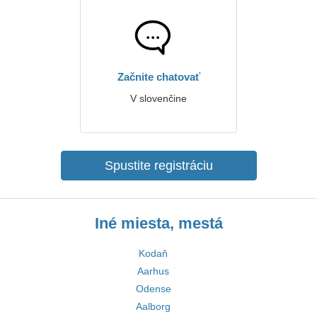
Začnite chatovať
V slovenčine
Spustite registráciu
Iné miesta, mestá
Kodaň
Aarhus
Odense
Aalborg