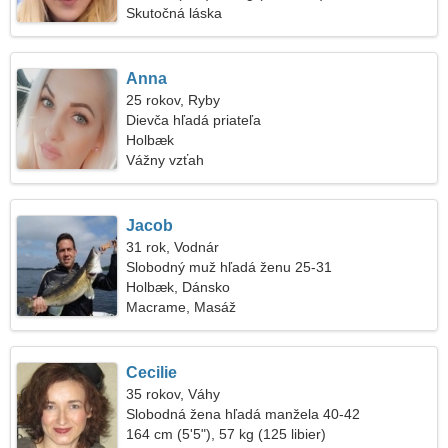
Skutočná láska
Anna
25 rokov, Ryby
Dievča hľadá priateľa
Holbæk
Vážny vzťah
Jacob
31 rok, Vodnár
Slobodný muž hľadá ženu 25-31
Holbæk, Dánsko
Macrame, Masáž
Cecilie
35 rokov, Váhy
Slobodná žena hľadá manžela 40-42
164 cm (5'5"), 57 kg (125 libier)