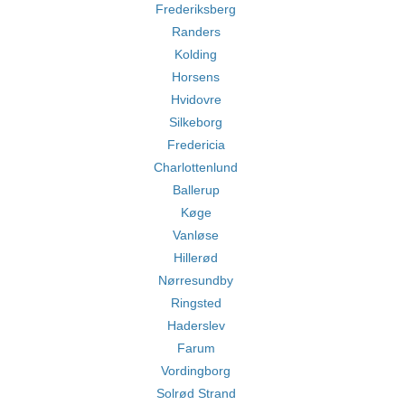
Frederiksberg
Randers
Kolding
Horsens
Hvidovre
Silkeborg
Fredericia
Charlottenlund
Ballerup
Køge
Vanløse
Hillerød
Nørresundby
Ringsted
Haderslev
Farum
Vordingborg
Solrød Strand