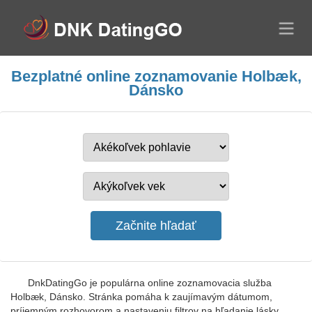
Bezplatné online zoznamovanie Holbæk,
Dánsko
DnkDatingGo je populárna online zoznamovacia služba
Holbæk, Dánsko. Stránka pomáha k zaujímavým dátumom,
príjemným rozhovorom a nastaveniu filtrov na hľadanie lásky.