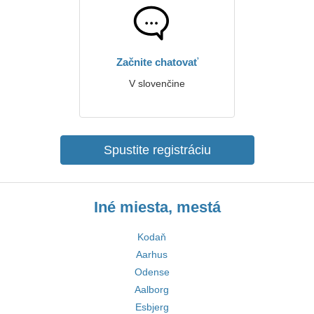
Začnite chatovať
V slovenčine
Spustite registráciu
Iné miesta, mestá
Kodaň
Aarhus
Odense
Aalborg
Esbjerg