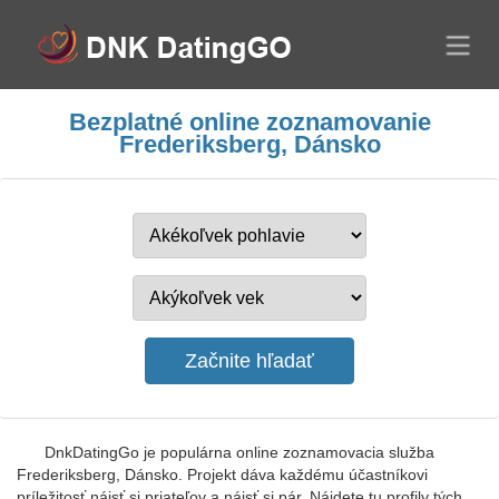
Bezplatné online zoznamovanie
Frederiksberg, Dánsko
DnkDatingGo je populárna online zoznamovacia služba
Frederiksberg, Dánsko. Projekt dáva každému účastníkovi
príležitosť nájsť si priateľov a nájsť si pár. Nájdete tu profily tých