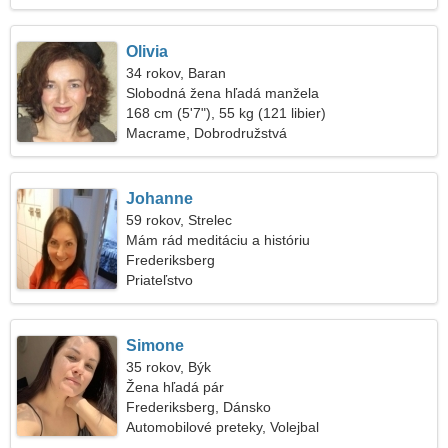
Olivia
34 rokov, Baran
Slobodná žena hľadá manžela
168 cm (5'7"), 55 kg (121 libier)
Macrame, Dobrodružstvá
Johanne
59 rokov, Strelec
Mám rád meditáciu a históriu
Frederiksberg
Priateľstvo
Simone
35 rokov, Býk
Žena hľadá pár
Frederiksberg, Dánsko
Automobilové preteky, Volejbal