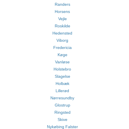
Randers
Horsens
Vejle
Roskilde
Hedensted
Viborg
Fredericia
Køge
Vanløse
Holstebro
Slagelse
Holbæk
Lillerød
Nørresundby
Glostrup
Ringsted
Skive
Nykøbing Falster