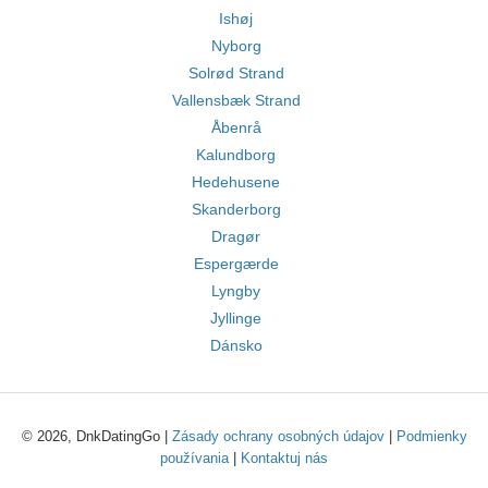
Ishøj
Nyborg
Solrød Strand
Vallensbæk Strand
Åbenrå
Kalundborg
Hedehusene
Skanderborg
Dragør
Espergærde
Lyngby
Jyllinge
Dánsko
© 2026, DnkDatingGo |
Zásady ochrany osobných údajov
|
Podmienky
používania
|
Kontaktuj nás