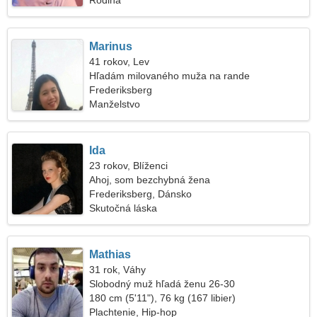
Rodina
Marinus
41 rokov, Lev
Hľadám milovaného muža na rande
Frederiksberg
Manželstvo
Ida
23 rokov, Blíženci
Ahoj, som bezchybná žena
Frederiksberg, Dánsko
Skutočná láska
Mathias
31 rok, Váhy
Slobodný muž hľadá ženu 26-30
180 cm (5'11"), 76 kg (167 libier)
Plachtenie, Hip-hop