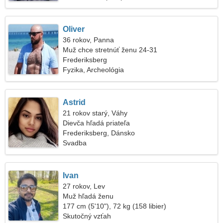
Oliver
36 rokov, Panna
Muž chce stretnúť ženu 24-31
Frederiksberg
Fyzika, Archeológia
Astrid
21 rokov starý, Váhy
Dievča hľadá priateľa
Frederiksberg, Dánsko
Svadba
Ivan
27 rokov, Lev
Muž hľadá ženu
177 cm (5'10"), 72 kg (158 libier)
Skutočný vzťah