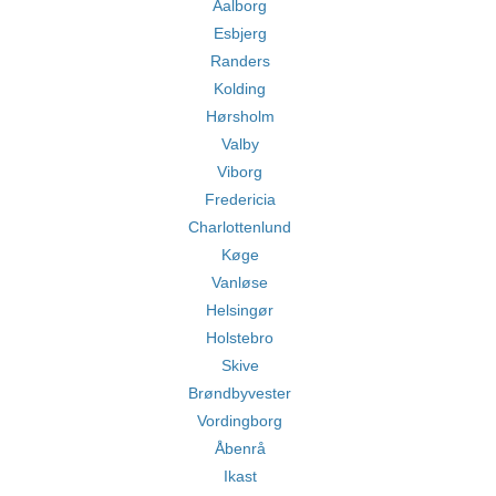
Aalborg
Esbjerg
Randers
Kolding
Hørsholm
Valby
Viborg
Fredericia
Charlottenlund
Køge
Vanløse
Helsingør
Holstebro
Skive
Brøndbyvester
Vordingborg
Åbenrå
Ikast