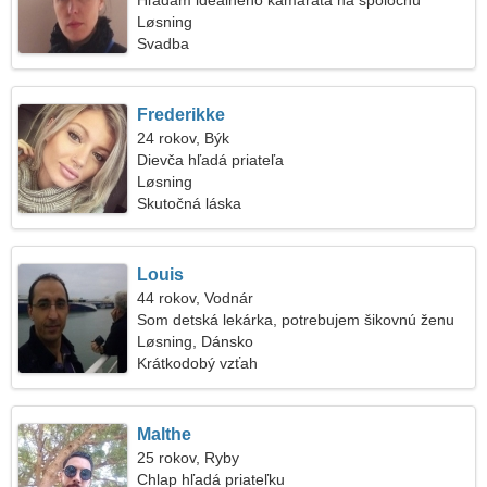
Hľadám ideálneho kamaráta na spoločnú
lyžovačku
Løsning
Svadba
Frederikke
24 rokov, Býk
Dievča hľadá priateľa
Løsning
Skutočná láska
Louis
44 rokov, Vodnár
Som detská lekárka, potrebujem šikovnú ženu
Løsning, Dánsko
Krátkodobý vzťah
Malthe
25 rokov, Ryby
Chlap hľadá priateľku