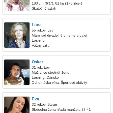
183 cm (6'1"), 81 kg (178 libier)
Skutočný vzťah
Luna
55 rokov, Lev
Mám rád divadelné umenie a balet
Løsning
Vážny vzťah
Oskar
31 rok, Lev
Muž chce stretnúť ženu
Løsning, Dánsko
Ochutnávka vína, Športové aktivity
Eva
32 rokov, Baran
Slobodná žena hľadá manžela 37-41