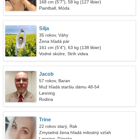
168 cm (5'7"), 58 kg (127 libier)
Paintball, Móda
Silja
35 rokov, Váhy
Žena hľadá pár
161 cm (5'4"), 63 kg (138 libier)
Vodné skútre, Strih videa
Jacob
57 rokov, Baran
Muž hľadá staršiu dámu 48-54
Løsning
Rodina
Trine
22 rokov starý, Rak
Zmyselná žena hľadá milostný vzťah
Løsning, Dánsko