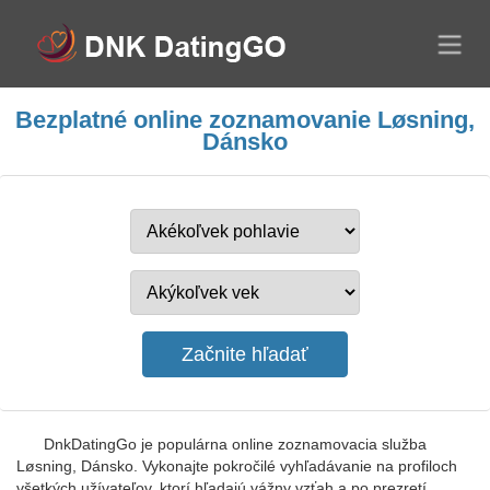
Bezplatné online zoznamovanie Løsning,
Dánsko
DnkDatingGo je populárna online zoznamovacia služba
Løsning, Dánsko. Vykonajte pokročilé vyhľadávanie na profiloch
všetkých užívateľov, ktorí hľadajú vážny vzťah a po prezretí