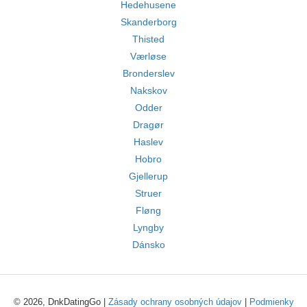
Hedehusene
Skanderborg
Thisted
Værløse
Bronderslev
Nakskov
Odder
Dragør
Haslev
Hobro
Gjellerup
Struer
Fløng
Lyngby
Dánsko
© 2026, DnkDatingGo |
Zásady ochrany osobných údajov
|
Podmienky