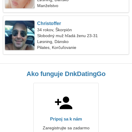
Manželstvo
Christoffer
34 rokov, Škorpión
Slobodný muž hľadá ženu 23-31
Løsning, Dánsko
Pilates, Korčuľovanie
Ako funguje DnkDatingGo
Pripoj sa k nám
Zaregistrujte sa zadarmo