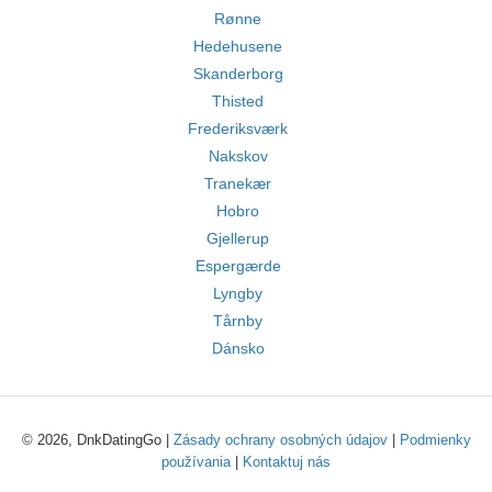
Rønne
Hedehusene
Skanderborg
Thisted
Frederiksværk
Nakskov
Tranekær
Hobro
Gjellerup
Espergærde
Lyngby
Tårnby
Dánsko
© 2026, DnkDatingGo |
Zásady ochrany osobných údajov
|
Podmienky
používania
|
Kontaktuj nás