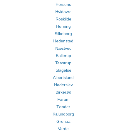
Horsens
Hvidovre
Roskilde
Herning
Silkeborg
Hedensted
Næstved
Ballerup
Taastrup
Slagelse
Albertslund
Haderslev
Birkerød
Farum
Tønder
Kalundborg
Grenaa
Varde