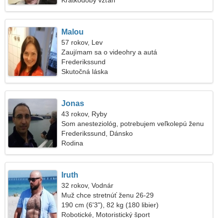
Krátkodobý vzťah
Malou
57 rokov, Lev
Zaujímam sa o videohry a autá
Frederikssund
Skutočná láska
Jonas
43 rokov, Ryby
Som anesteziológ, potrebujem veľkolepú ženu
Frederikssund, Dánsko
Rodina
Iruth
32 rokov, Vodnár
Muž chce stretnúť ženu 26-29
190 cm (6'3"), 82 kg (180 libier)
Robotické, Motoristický šport