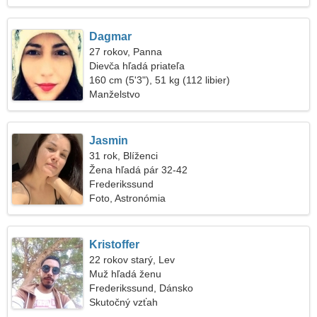
Dagmar
27 rokov, Panna
Dievča hľadá priateľa
160 cm (5'3"), 51 kg (112 libier)
Manželstvo
Jasmin
31 rok, Blíženci
Žena hľadá pár 32-42
Frederikssund
Foto, Astronómia
Kristoffer
22 rokov starý, Lev
Muž hľadá ženu
Frederikssund, Dánsko
Skutočný vzťah