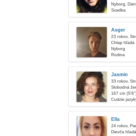
Nyborg, Dán
Svadba
Asger
23 rokov, Str
Chlap hľadá 
Nyborg
Rodina
Jasmin
33 rokov, Str
Slobodná že
167 cm (5'6")
Cudzie jazyk
Ella
24 rokov, P
Dievča hľadá