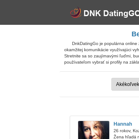
Be
DnkDatingGo je populárna online 
okamžitej komunikácie využívajúci vy
Stretnite sa so zaujímavými ľuďmi, bud
používateľom vybrať si profily na zák
Hannah
26 rokov, Ko
Žena hľadá 