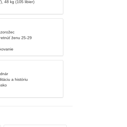
), 48 kg (105 libier)
ozorožec
retnúť ženu 25-29
kovanie
odnár
táciu a históriu
nsko