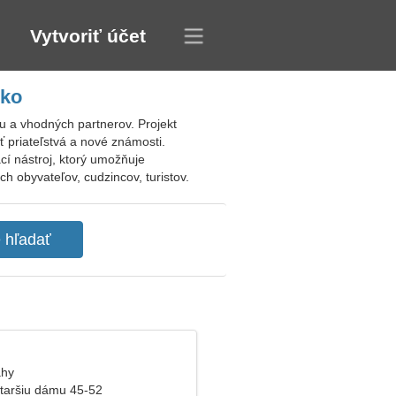
Vytvoriť účet
sko
 a vhodných partnerov. Projekt
 priateľstvá a nové známosti.
ací nástroj, ktorý umožňuje
h obyvateľov, cudzincov, turistov.
áhy
taršiu dámu 45-52