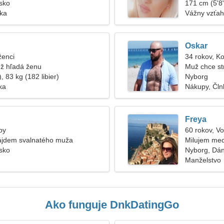
sko
171 cm (5'8"
ska
Vážny vzťah
Oskar
ženci
34 rokov, K
ž hľadá ženu
Muž chce st
, 83 kg (182 libier)
Nyborg
ika
Nákupy, Čln
Freya
by
60 rokov, V
ájdem svalnatého muža
Milujem medi
sko
Nyborg, Dá
Manželstvo
Ako funguje DnkDatingGo