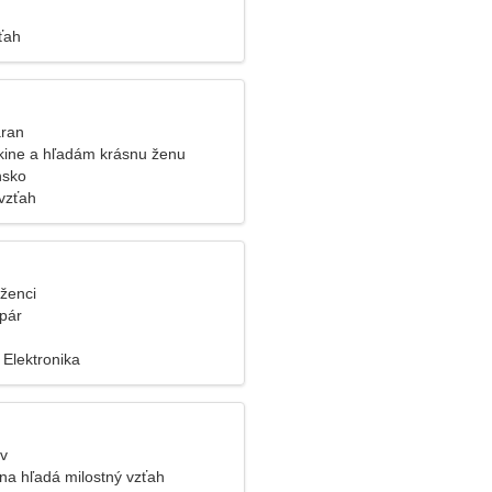
ťah
aran
kine a hľadám krásnu ženu
nsko
vzťah
íženci
pár
 Elektronika
ev
ena hľadá milostný vzťah