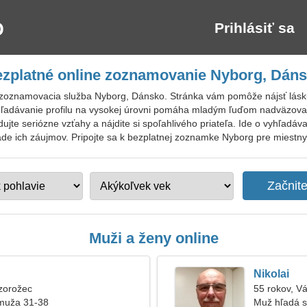
Prihlásiť sa
zplatné online zoznamovanie Nyborg, Dán
zoznamovacia služba Nyborg, Dánsko. Stránka vám pomôže nájsť lásku
hľadávanie profilu na vysokej úrovni pomáha mladým ľuďom nadväzovať
ujte seriózne vzťahy a nájdite si spoľahlivého priateľa. Ide o vyhľadáv
lade ich záujmov. Pripojte sa k bezplatnej zoznamke Nyborg pre miestnyc
Muži a ženy online
Nikolai
zorožec
55 rokov, V
muža 31-38
Muž hľadá s