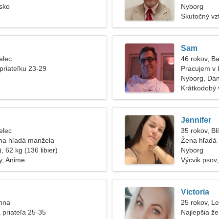
sko
Nyborg
Skutočný vz
Sam
elec
46 rokov, B
priateľku 23-29
Pracujem v 
Nyborg, Dá
Krátkodobý 
Jennifer
elec
35 rokov, Bl
na hľadá manžela
Žena hľadá 
, 62 kg (136 libier)
Nyborg
y, Anime
Výcvik psov,
Victoria
anna
25 rokov, L
 priateľa 25-35
Najlepšia ž