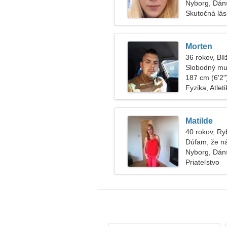
Nyborg, Dán
Skutočná lá
Morten
36 rokov, Blí
Slobodný mu
187 cm (6'2")
Fyzika, Atlet
Matilde
40 rokov, Ry
Dúfam, že n
Nyborg, Dán
Priateľstvo